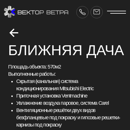
БЛИЖНЯЯ ДАЧА
Площадь объекта: 570м2
Выполненные работы:
Скрытая (канальная) система
кондиционирования Mitsubishi Electric
Приточная установка Ventmachine
Увлажнение воздуха паровое, система Carel
Вентиляционные решётки двух видов
безфланцевые под покраску и гипсовые решетки-
карнизы под покраску
Применение
теплозвукоизолированных воздуходов
Проект вентиляции и кондиционирования
разработан и согласован с дизайн-проектом
ctor-vetra.ru
Срок реализации: 3 недели