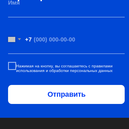
О компании
Telegram
WhatsApp
Услуги
Mail
Отзывы
Портфолио
Vk
Контакты
Сертификаты
и лицензия
ПОЛИТИКА КОНФИДЕНЦИАЛЬНОСТИ
ПОЛИТИКА ОБРАБОТКИ COOKIE
МОСКВА, УЛ. НИЖНЯЯ СЫРОМЯТНИЧЕСКАЯ, 11КБ, ОФИС 602.
ВРЕМЯ РАБОТЫ С 9:00 ДО 18:00