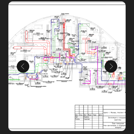
Контакты
Телефон
8 495 233 13 14
Месседжеры и почта, соцсети
Адрес офиса
Время работы с 9:00 до 18:00
Москва, ул. Нижняя
Сыромятническая, 11кБ, офис 602.