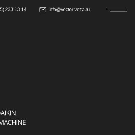
info@vector-vetra.ru
ной части балкона