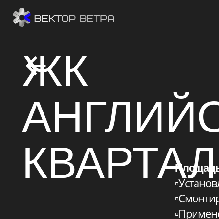
ЖК
АНГЛИЙС
КВАРТАЛ
Площадь ква
▫️Установлен
▫️Смонтирова
▫️Применены 
▫️Установлен
▫️Также выпол