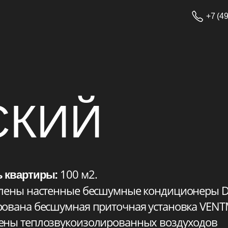
+7 (495) 233-13-14
КИЙ
100 м2.
ртиры:
ы настенные бесшумные кондиционеры DAIKIN
на бесшумная приточная установка VENTMACHINE
теплозвукоизолированных воздуходов
ы щелевые вентиляционные решетки
нена компактная установка оборудования на холод