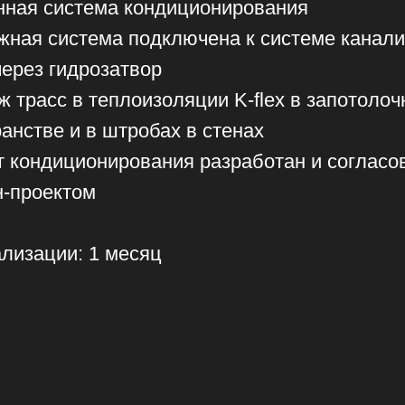
 гидрозатвор
с в теплоизоляции K-flex в запотолочном
е и в штробах в стенах
диционирования разработан и согласован с
ектом
ции: 1 месяц