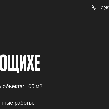
+7 (495) 233-13-14
ЩИХЕ
кта: 105 м2.
 работы:
система кондиционирования
система подключена к системе канализации