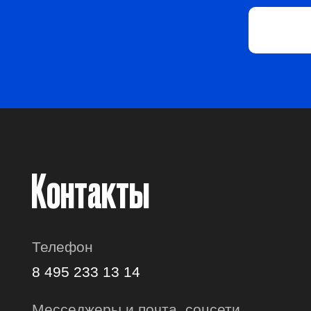
8 495 233 13 14
Месседжеры и почта, соцсети
Адрес офиса
Время работы с 9:00 до 18:00
Сертификаты и лицензия
Москва, ул. Нижняя
Сыромятническая, 11кБ, офис 602.
Навигация