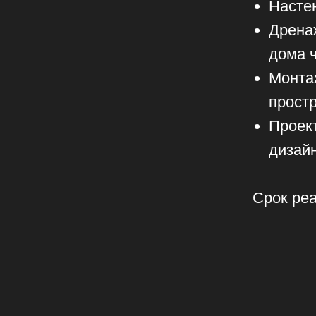
дома через
Монтаж трас
пространств
Проект кон
дизайн-про
Срок реализа