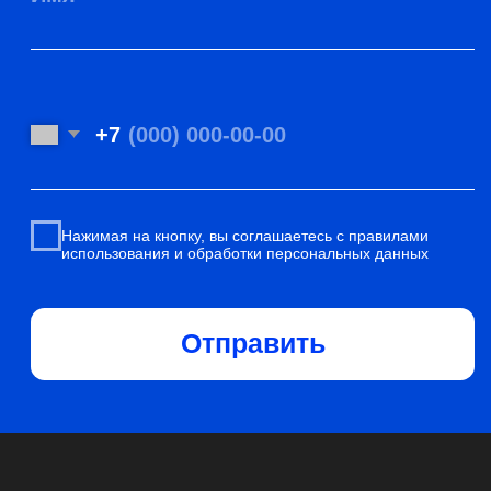
WhatsApp
Услуги
Mail
Отзывы
Портфолио
Vk
Контакты
Сертификаты
и лицензия
ПОЛИТИКА КОНФИДЕНЦИАЛЬНОСТИ
ПОЛИТИКА ОБРАБОТКИ COOKIE
МОСКВА, УЛ. НИЖНЯЯ СЫРОМЯТНИЧЕСКАЯ, 11КБ, ОФИС 602.
ВРЕМЯ РАБОТЫ С 9:00 ДО 18:00