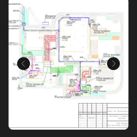
Контакты
Телефон
8 495 233 13 14
Месседжеры и почта, соцсети
Адрес офиса
Время работы с 9:00 до 18:00
Москва, ул. Нижняя
Сыромятническая, 11кБ, офис 602.