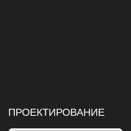
Доверьте проект
команде
.
профессионалов
+7
Нажимая на кнопку, вы соглашаетесь с правилами
использования и обработки персональных данных
Отправить