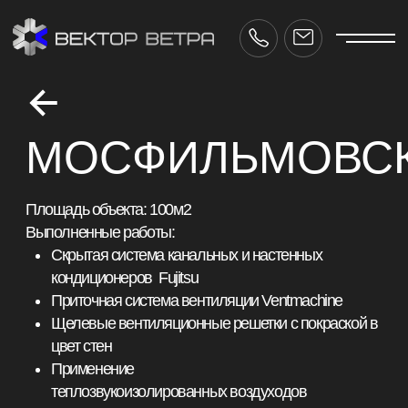
МОСФИЛЬМОВСКАЯ
Площадь объекта: 100м2
Выполненные работы:
Скрытая система канальных и настенных
кондиционеров Fujitsu
Приточная система вентиляции Ventmachine
Щелевые вентиляционные решетки с покраской в
цвет стен
Применение
теплозвукоизолированных воздуходов
Проект вентиляции и кондиционирования
разработан и согласован с дизайн-проектом
Срок реализации: 2 недели
ctor-vetra.ru