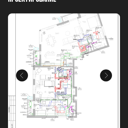
Отправить
Контакты
Телефон
8 495 233 13 14
Месседжеры и почта, соцсети
Адрес офиса
Время работы с 9:00 до 18:00
Москва, ул. Нижняя
Сыромятническая, 11кБ, офис 602.