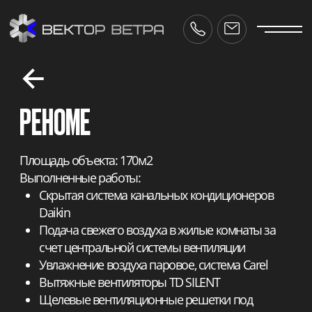
РЕНОМЕ
Площадь объекта: 170м2
Выполненные работы:
Скрытая система канальных кондиционеров
Daikin
Подача свежего воздуха в жилые комнаты за
счет центральной системы вентиляции
Увлажнение воздуха паровое, система Carel
Вытяжные вентиляторы TD SILENT
Щелевые вентиляционные решетки под
отделку
Применение
теплозвукоизолированных воздуходов
Проект вентиляции и кондиционирования
разработан и согласован с дизайн-проектом
ctor-vetra.ru
Срок реализации: 2 недели