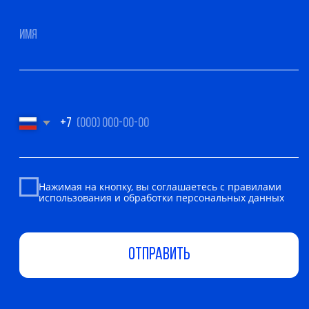
О компании
Telegram
WhatsApp
Услуги
Mail
Отзывы
Портфолио
Vk
Контакты
Сертификаты
и лицензия
ПОЛИТИКА КОНФИДЕНЦИАЛЬНОСТИ
ПОЛИТИКА ОБРАБОТКИ COOKIE
МОСКВА, УЛ. НИЖНЯЯ СЫРОМЯТНИЧЕСКАЯ, 11КБ, ОФИС 602.
ВРЕМЯ РАБОТЫ С 9:00 ДО 18:00