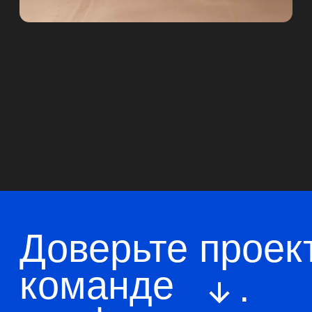
8 495 233 13 14
Месседжеры и почта, соцсети
Адрес офиса
Время работы с 9:00 до 18:00
Москва, ул. Нижняя
Сыромятническая, 11кБ, офис 602.