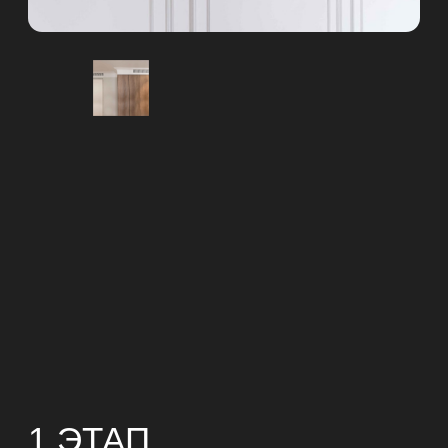
Доверьте проект
команде
.