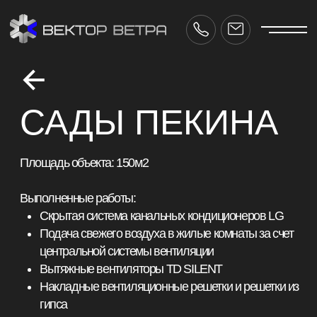
САДЫ ПЕКИНА
Площадь объекта: 150м2
Выполненные работы:
Скрытая система канальных кондиционеров LG
Подача свежего воздуха в жилые комнаты за счет
центральной системы вентиляции
Вытяжные вентиляторы TD SILENT
Накладные вентиляционные решетки и решетки из
гипса
Применение теплозвукоизолированных
воздуходов
Проект вентиляции и кондиционирования
разработан и согласован с дизайн-проектом
ctor-vetra.ru
Срок реализации: 2 недели