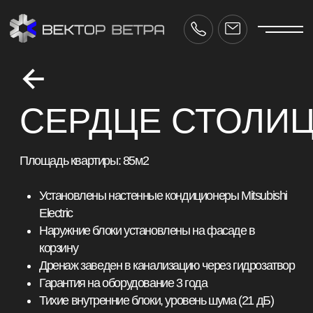
СЕРДЦЕ СТОЛИЦЫ
Площадь квартиры: 85м2
Установлены настенные кондиционеры Mitsubishi
Electric
Наружние блоки установлены на фасаде в
корзину
Дренаж заведен в канализацию через гидрозатвор
Гарантия на оборудование 3 года
Тихие внутренние блоки, уровень шума (21 дБ)
Срок реализации: 1 неделя
ctor-vetra.ru