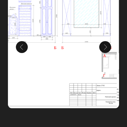
Контакты
Телефон
8 495 233 13 14
Месседжеры и почта, соцсети
Адрес офиса
Время работы с 9:00 до 18:00
Москва, ул. Нижняя
Сыромятническая, 11кБ, офис 602.