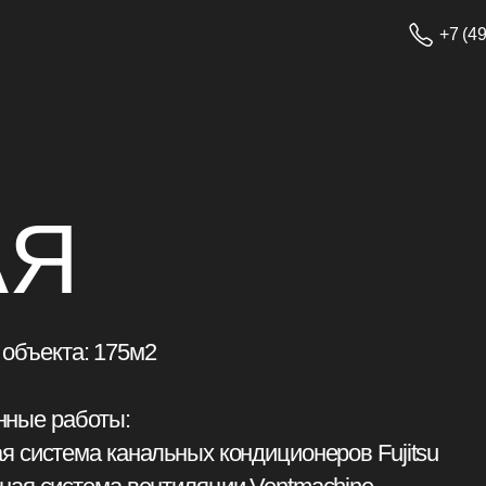
+7 (495) 233-13-14
Я
та: 175м2
работы:
ема канальных кондиционеров Fujitsu
истема вентиляции Ventmachine
нутренние блоки спрятаны в санузлах и гардеробных 