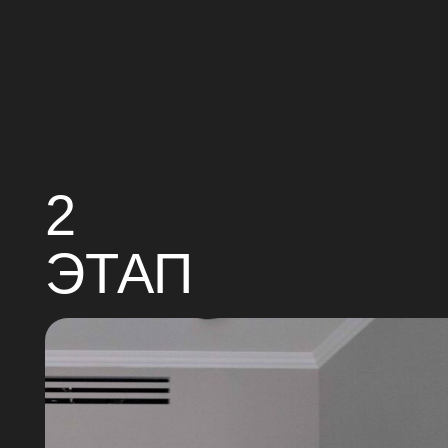
2
ЭТАП