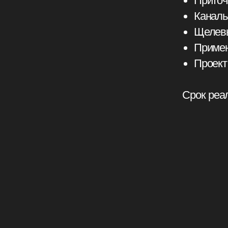
Щелевые вен
Применение 
Проект венти
Срок реализаци