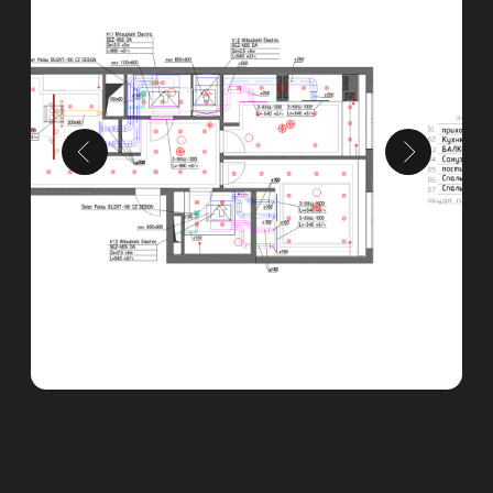
Контакты
Телефон
8 495 233 13 14
Месседжеры и почта, соцсети
Адрес офиса
Время работы с 9:00 до 18:00
Москва, ул. Нижняя
Сыромятническая, 11кБ, офис 602.