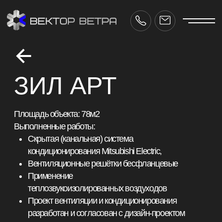
ЗИЛ АРТ
Площадь объекта: 78м2
Выполненные работы:
Скрытая (канальная) система
кондиционирования Mitsubishi Electric,
Вентиляционные решётки бесфланцевые
Применение
теплозвукоизолированных воздуходов
Проект вентиляции и кондиционирования
разработан и согласован с дизайн-проектом
Срок реализации: 1 неделя
ctor-vetra.ru