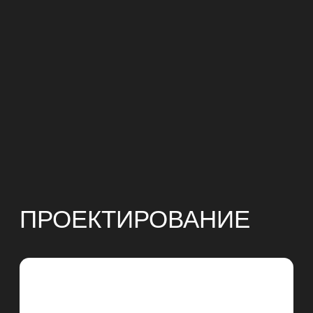
Доверьте проект
команде
.
профессионалов
+7
Нажимая на кнопку, вы соглашаетесь с правилами
использования и обработки персональных данных
Отправить